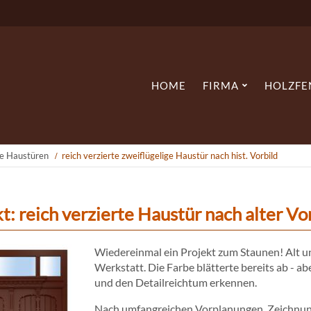
Skip
Navi:
Tischlerei
Schreinerei
HOME
FIRMA
HOLZFE
Massivholz
te Haustüren
reich verzierte zweiflügelige Haustür nach hist. Vorbild
t: reich verzierte Haustür nach alter Vorl
Wiedereinmal ein Projekt zum Staunen! Alt und
Werkstatt. Die Farbe blätterte bereits ab - 
und den Detailreichtum erkennen.
Nach umfangreichen Vorplanungen, Zeichnu