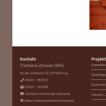
Kontakt
Projek
Tischlerei Zimmer OHG
Kassetten
An der Viehleite 32, 01796 Pirna
Zweiflüge
03501 - 782922
Eiche Holz
03501 - 762384
tischlerei-zimmer@t-online.de
Haustür:
https://www.tischlerei-zimmer.de