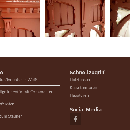
te
Schnellzugriff
Skip
tür/Innentür in Weiß
Holzfenster
Navi:
Kassettentüren
Tischlerei
lige Innentür mit Ornamenten
Haustüren
Schreinerei
Massivholz
fenster ...
Social Media
 Zum Staunen